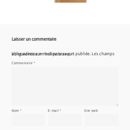
Laisser un commentaire
Votre adresse e-mail ne sera pas publiée.
Les champs obligatoires sont indiqués avec
*
Commentaire
*
Nom
*
E-mail
*
Site web