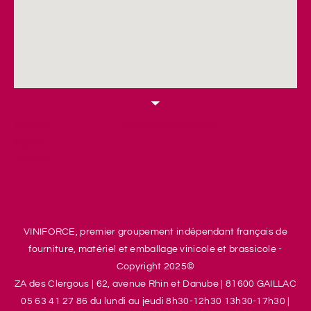
Mentions
Contactez les adhérents
légales
Viniforce
VINIFORCE, premier groupement indépendant français de
fourniture, matériel et emballage vinicole et brassicole -
Copyright 2025©
ZA des Clergous
|
62, avenue Rhin et Danube
|
81600 GAILLAC
05 63 41 27 86 d
u lundi au jeudi 8h30-12h30 13h30-17h30
|