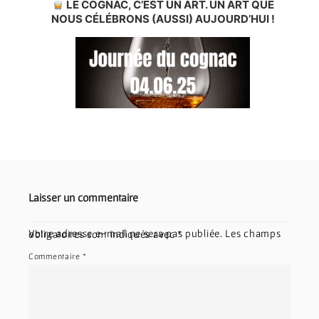
LE COGNAC, C’EST UN ART. UN ART QUE
NOUS CÉLÉBRONS (AUSSI) AUJOURD’HUI !
Laisser un commentaire
Votre adresse e-mail ne sera pas publiée.
Les champs obligatoires sont indiqués avec
*
Commentaire
*