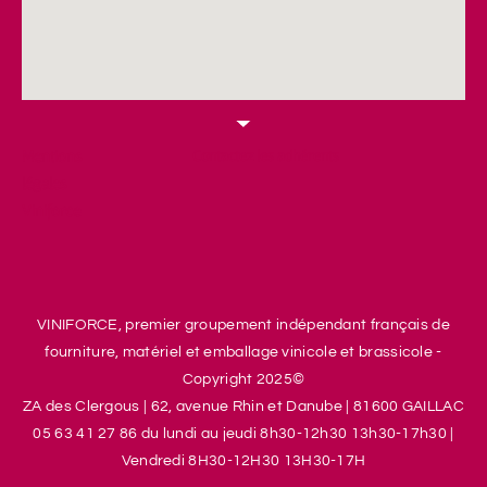
Mentions
Contactez les adhérents
légales
Viniforce
VINIFORCE, premier groupement indépendant français de
fourniture, matériel et emballage vinicole et brassicole -
Copyright 2025©
ZA des Clergous
|
62, avenue Rhin et Danube
|
81600 GAILLAC
05 63 41 27 86 d
u lundi au jeudi 8h30-12h30 13h30-17h30
|
V
endredi 8H30-12H30 13H30-17H