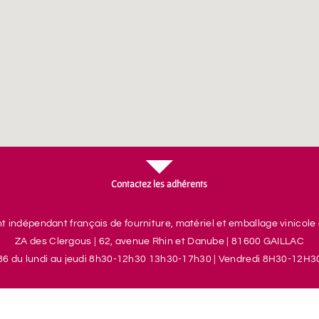
Contactez les adhérents
indépendant français de fourniture, matériel et emballage vinicole 
ZA des Clergous
|
62, avenue Rhin et Danube
|
81600 GAILLAC
86 d
u lundi au jeudi 8h30-12h30 13h30-17h30
| V
endredi 8H30-12H3